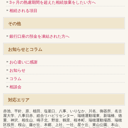
3ヶ月の熟慮期間を超えた相続放棄をしたい方へ
相続される項目
その他
銀行口座の預金を凍結された方へ
お知らせとコラム
お心遣いに感謝
お知らせ
コラム
相談会
対応エリア
赤池、平針、原、植田、塩釜口、八事、いりなか、川名、御器所、名古
屋大学、八事日赤、総合リハビリセンター、瑞穂運動場東、新瑞橋、徳
重、神沢、相生山、鳴子北、野並、鶴里、桜本町、瑞穂運動場西、瑞穂
区役所、桜山、藤が丘、本郷、上社、一社、星ケ丘、東山公園、本山、