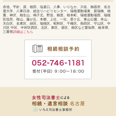
赤池、平針、原、植田、塩釜口、八事、いりなか、川名、御器所、名古
屋大学、八事日赤、総合リハビリセンター、瑞穂運動場東、新瑞橋、徳
重、神沢、相生山、鳴子北、野並、鶴里、桜本町、瑞穂運動場西、瑞穂
区役所、桜山、藤が丘、本郷、上社、一社、星ケ丘、東山公園、本山、
天白区、名東区、緑区、瑞穂区、昭和区、千種区、熱田区、守山区、中
川区 中区、中村区西区、北区、東区、港区、南区など愛知県、岐阜県、
三重県
詳細はこちら