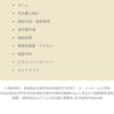
ホーム
司法書士紹介
相続手続・遺産整理
遺言書作成
相続放棄
事務所概要・アクセス
相談予約
プライバシーポリシー
サイトマップ
〒468-0051 愛知県名古屋市天白区植田3丁目1811 カ・ドーロ・ムロガ3A
Copyright(c) 2018 天白区/緑区/日進市/名東区/東郷町/みよし市などで遺産整理(遺産
承継)・相続登記なら｢いちえ司法書士事務所｣ All Rights Reserved