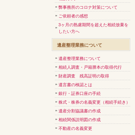
弊事務所のコロナ対策について
ご依頼者の感想
3ヶ月の熟慮期間を超えた相続放棄を
したい方へ
遺産整理業務について
遺産整理業務について
相続人調査・戸籍謄本の取得代行
財産調査 残高証明の取得
遺言書の検認とは
銀行・証券口座の手続
株式・株券の名義変更（相続手続き）
遺産分割協議書の作成
相続関係説明図の作成
不動産の名義変更