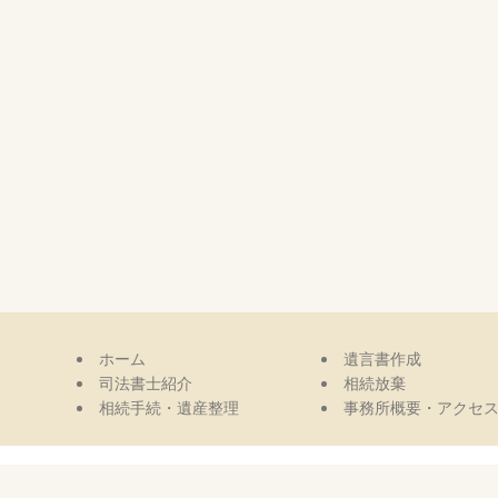
ホーム
遺言書作成
司法書士紹介
相続放棄
相続手続・遺産整理
事務所概要・アクセ
468-0051 愛知県名古屋市天白区植田3丁目1811 カ・ドーロ・ムロガ