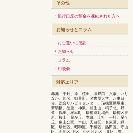
その他
銀行口座の預金を凍結された方へ
お知らせとコラム
お心遣いに感謝
お知らせ
コラム
相談会
対応エリア
赤池、平針、原、植田、塩釜口、八事、いり
なか、川名、御器所、名古屋大学、八事日
赤、総合リハビリセンター、瑞穂運動場東、
新瑞橋、徳重、神沢、相生山、鳴子北、野
並、鶴里、桜本町、瑞穂運動場西、瑞穂区役
所、桜山、藤が丘、本郷、上社、一社、星ケ
丘、東山公園、本山、天白区、名東区、緑
区、瑞穂区、昭和区、千種区、熱田区、守山
区、中川区 中区、中村区西区、北区、東