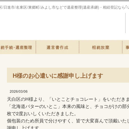
緑区/日進市/名東区/東郷町/みよし市などで遺産整理(遺産承継)・相続登記なら
H様のお心遣いに感謝申し上げます
2026/03/06
天白区の
​H
様より、「いとことチョコレート」をいただき
「北海道バターのいとこ」本来の風味と、チョコがけの部分
枚で2度おいしくいただきました。
個包装のため所員で分けやすく、皆で大変喜んで頂戴いた
謝申し上げます。