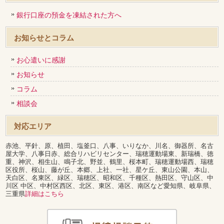
銀行口座の預金を凍結された方へ
お知らせとコラム
お心遣いに感謝
お知らせ
コラム
相談会
対応エリア
赤池、平針、原、植田、塩釜口、八事、いりなか、川名、御器所、名古
屋大学、八事日赤、総合リハビリセンター、瑞穂運動場東、新瑞橋、徳
重、神沢、相生山、鳴子北、野並、鶴里、桜本町、瑞穂運動場西、瑞穂
区役所、桜山、藤が丘、本郷、上社、一社、星ケ丘、東山公園、本山、
天白区、名東区、緑区、瑞穂区、昭和区、千種区、熱田区、守山区、中
川区 中区、中村区西区、北区、東区、港区、南区など愛知県、岐阜県、
三重県
詳細はこちら